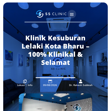
Klinik Kesuburan
Lelaki Kota Bharu –
100% Klinikal &
Selamat



Lokasi
|
Info
05/08/2026
Dr. Rakesh Subbiah