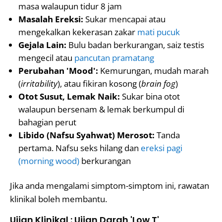
masa walaupun tidur 8 jam
Masalah Ereksi:
Sukar mencapai atau
mengekalkan kekerasan zakar
mati pucuk
Gejala Lain:
Bulu badan berkurangan, saiz testis
mengecil atau
pancutan pramatang
Perubahan 'Mood':
Kemurungan, mudah marah
(
irritability
), atau fikiran kosong (
brain fog
)
Otot Susut, Lemak Naik:
Sukar bina otot
walaupun bersenam & lemak berkumpul di
bahagian perut
Libido (Nafsu Syahwat) Merosot:
Tanda
pertama. Nafsu seks hilang dan
ereksi pagi
(morning wood)
berkurangan
Jika anda mengalami simptom-simptom ini, rawatan
klinikal boleh membantu.
Ujian Klinikal : Ujian Darah 'Low T'