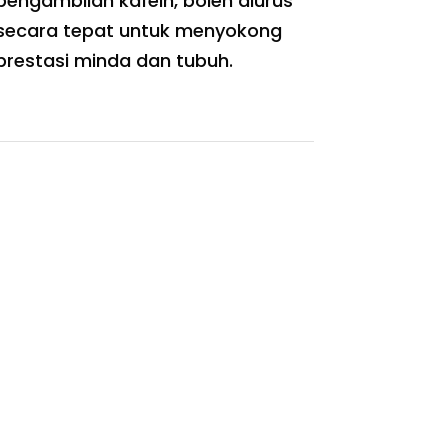
pengambilan kafein, boleh diurus
secara tepat untuk menyokong
prestasi minda dan tubuh.