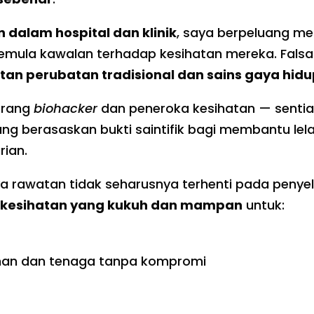
n dalam hospital dan klinik
, saya berpeluang me
semula kawalan terhadap kesihatan mereka. Fals
an perubatan tradisional dan sains gaya hidu
eorang
biohacker
dan peneroka kesihatan — sentias
yang berasaskan bukti saintifik bagi membantu lel
ian.
ya rawatan tidak seharusnya terhenti pada penye
kesihatan yang kukuh dan mampan
untuk:
inan dan tenaga tanpa kompromi