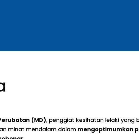
a
 Perubatan (MD)
, penggiat kesihatan lelaki yang
gan minat mendalam dalam
mengoptimumkan pr
 sebenar
.