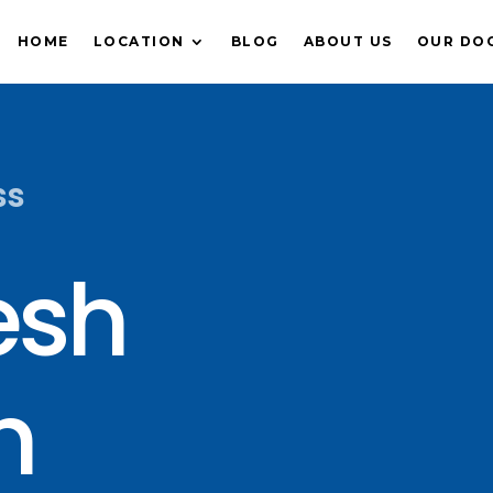
HOME
LOCATION
BLOG
ABOUT US
OUR DO
ss
esh
h