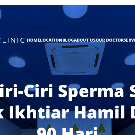
HOME
LOCATION
BLOG
ABOUT US
OUR DOCTOR
SERV
Ciri-Ciri Sperma 
 Ikhtiar Hamil
90 Hari