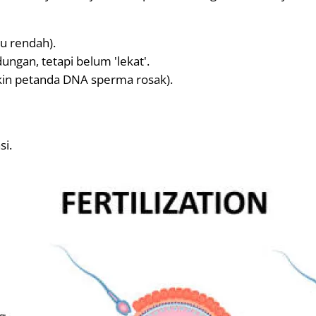
du rendah).
ungan, tetapi belum 'lekat'.
in petanda DNA sperma rosak).
si.