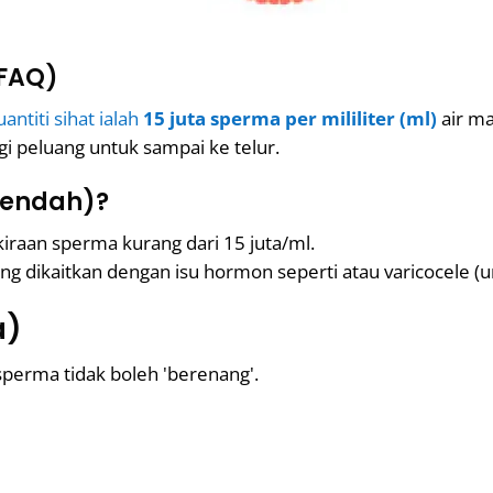
(FAQ)
uantiti sihat ialah
15 juta sperma per mililiter (ml)
air ma
gi peluang untuk sampai ke telur.
rendah)?
kiraan sperma kurang dari 15 juta/ml.
g dikaitkan dengan isu hormon seperti atau varicocele (ur
a)
sperma tidak boleh 'berenang'.