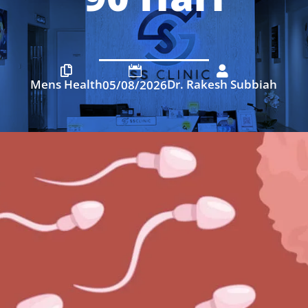



Mens Health
Dr. Rakesh Subbiah
05/08/2026