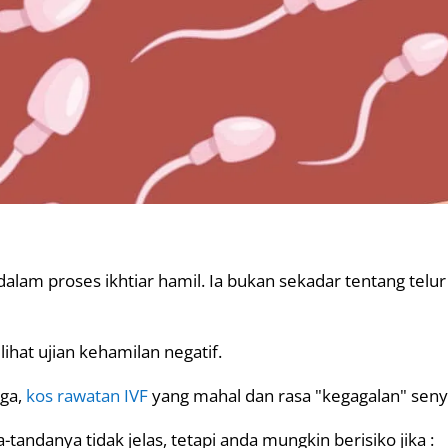
i dalam proses ikhtiar hamil. Ia bukan sekadar tentang telur
at ujian kehamilan negatif.
gga,
kos rawatan IVF
yang mahal dan rasa "kegagalan" seny
tandanya tidak jelas, tetapi anda mungkin berisiko jika :