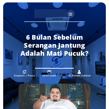
6 Bulan Sebelum
Serangan Jantung
Adalah Mati Pucuk?



Simptom
|
Punca
29/07/2026
Dr. Rakesh Subbiah