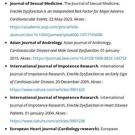
Journal of Sexual Medicine
. The Journal of Sexual Medicine,
Erectile Dysfunction is an Independent Risk Factor for Major Adverse
Cardiovascular Events
, 22-May-2023. Akses :
https://academic.oup.com/jsm/article-
abstract/doi/10.1093/jsxmed/qdad060.197/7165008
Asian Journal of Andrology
. Asian Journal of Andrology,
Cardiovascular Disease and Male Sexual Dysfunction
, 01-January-
2015. Akses :
https://journals.lww.com/10.4103/1008-682X.143753
International Journal of Impotence Research
. International
Journal of Impotence Research,
Erectile Dysfunction as an Early Sign
of Cardiovascular Disease
, 20-December-2005. Akses :
https://www.nature.com/articles/3901425
International Journal of Impotence Research
. International
Journal of Impotence Research,
Erectile Dysfunction in Heart Disease
Patients
, 01-January-2004. Akses :
https://www.nature.com/articles/3901238
European Heart Journal (Cardiology research)
. European