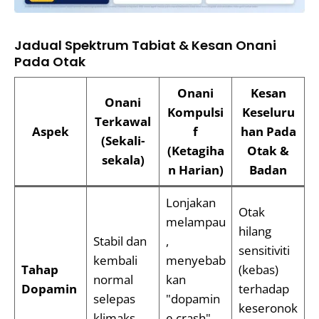
Jadual Spektrum Tabiat & Kesan Onani
Pada Otak
Onani
Kesan
Onani
Kompulsi
Keseluru
Terkawal
Aspek
f
han Pada
(Sekali-
(Ketagiha
Otak &
sekala)
n Harian)
Badan
Lonjakan
Otak
melampau
hilang
Stabil dan
,
sensitiviti
kembali
menyebab
Tahap
(kebas)
normal
kan
Dopamin
terhadap
selepas
"dopamin
keseronok
klimaks.
e crash"