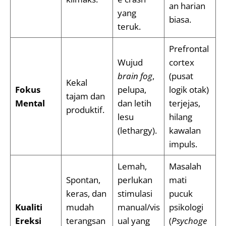
an harian
yang
biasa.
teruk.
Prefrontal
Wujud
cortex
brain fog
,
(pusat
Kekal
Fokus
pelupa,
logik otak)
tajam dan
Mental
dan letih
terjejas,
produktif.
lesu
hilang
(lethargy).
kawalan
impuls.
Lemah,
Masalah
Spontan,
perlukan
mati
keras, dan
stimulasi
pucuk
Kualiti
mudah
manual/vis
psikologi
Ereksi
terangsan
ual yang
(
Psychoge