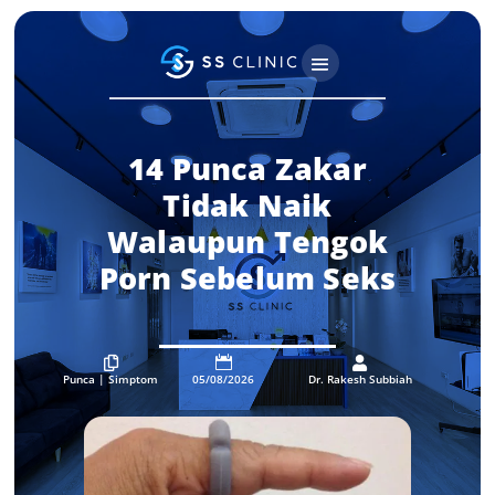
14 Punca Zakar
Tidak Naik
Walaupun Tengok
Porn Sebelum Seks



Punca
|
Simptom
05/08/2026
Dr. Rakesh Subbiah