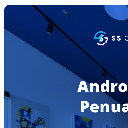
Andro
Penua