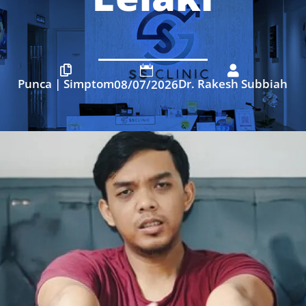



Punca
|
Simptom
Dr. Rakesh Subbiah
08/07/2026