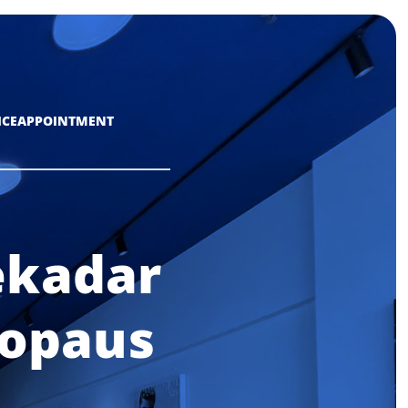
ICE
APPOINTMENT
ekadar
nopaus