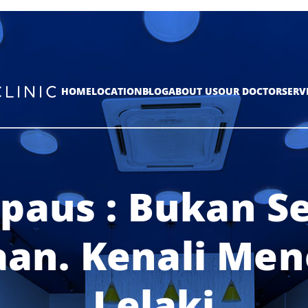
HOME
LOCATION
BLOG
ABOUT US
OUR DOCTOR
SERV
paus : Bukan S
an. Kenali Me
Lelaki