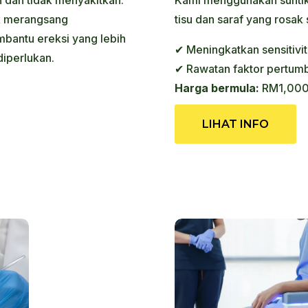
k merangsang
tisu dan saraf yang rosak 
bantu ereksi yang lebih
✔ Meningkatkan sensitiviti
diperlukan.
✔ Rawatan faktor pertumb
Harga bermula:
RM1,00
LIHAT INFO