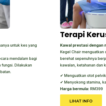
Terapi Keru
asanya untuk kes yang
Kawal prestasi dengan 
Kegel Chair menguatkan 
ecara mendalam bagi
berehat sepenuhnya berp
 fungsi. Dilakukan
kawalan, ketahanan dan k
ubatan.
✔ Menguatkan otot pelvik
✔ Menyokong stamina, kaw
Harga bermula:
RM399
LIHAT INFO