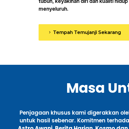
tubuh, keyakinan diri dan kualiti hidup
menyeluruh.
Tempah Temujanji Sekarang
Masa Unt
Penjagaan khusus kami digerakkan ol
untuk hasil sebenar. Komitmen terhada
Astro Awani, Berita Harian, Kosmo dan 