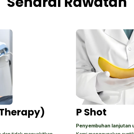
Senarai Rawatan
Therapy)
P Shot
Penyembuhan lanjutan 
 dan tidak menyakitkan.
Kami menggunakan sunti