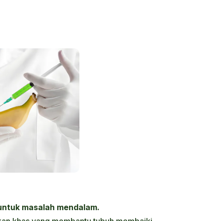
untuk masalah mendalam.
kan khas yang membantu tubuh membaiki