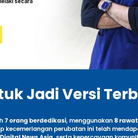
 lelaki secara
uk Jadi Versi Ter
eh
7 orang berdedikasi
, menggunakan
8 rawat
p kecemerlangan perubatan ini telah mendapa
Digital News Asia
, serta kepercayaan komuni