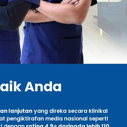
baik Anda
an lanjutan
yang direka secara klinikal
t pengiktirafan media nasional seperti
ti dengan
rating 4.9⭐ daripada lebih 110