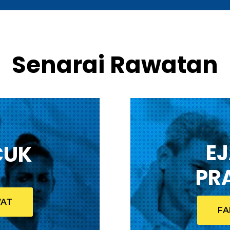
Senarai Rawatan
E
CUK
PR
WAT
FA