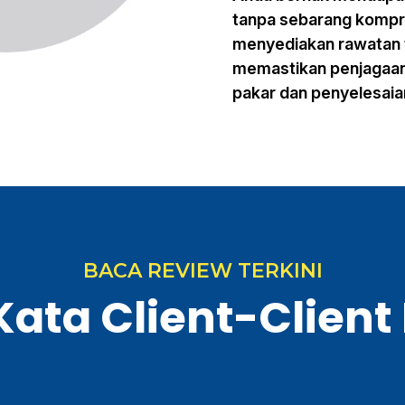
tanpa sebarang kompr
menyediakan rawatan t
memastikan penjagaan
pakar dan penyelesaian
BACA REVIEW TERKINI
Kata Client-Client