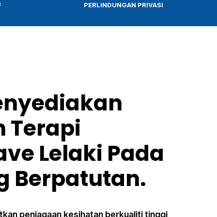
F
PERLINDUNGAN PRIVASI
enyediakan
 Terapi
ve Lelaki Pada
g Berpatutan.
an penjagaan kesihatan berkualiti tinggi