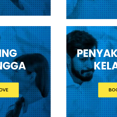
ING
PENYAK
NGGA
KEL
OVE
BO