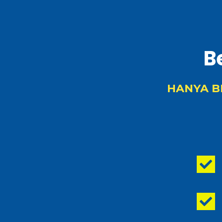
B
HANYA B

