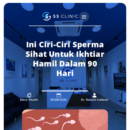
Ini Ciri-Ciri Sperma
Sihat Untuk Ikhtiar
Hamil Dalam 90
Hari



Mens Health
05/08/2026
Dr. Rakesh Subbiah