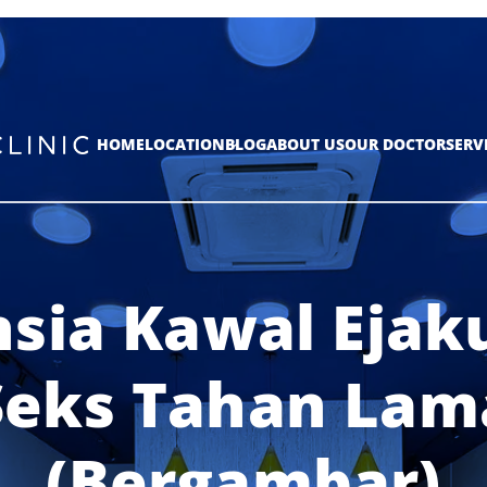
HOME
LOCATION
BLOG
ABOUT US
OUR DOCTOR
SERV
hsia Kawal Ejaku
Seks Tahan Lam
(Bergambar)