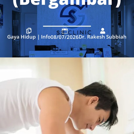



Gaya Hidup
|
Info
Dr. Rakesh Subbiah
08/07/2026