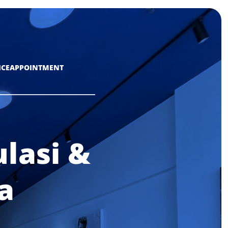
ICE
APPOINTMENT
lasi &
a