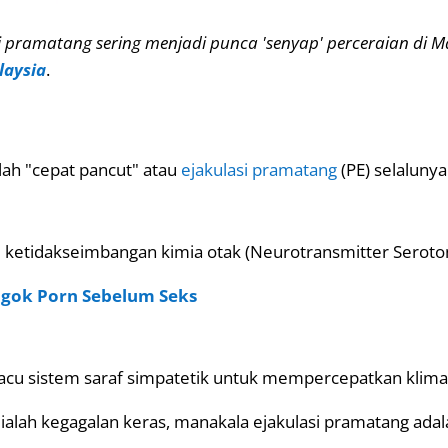
si pramatang sering menjadi punca 'senyap' perceraian di
laysia
.
lah "cepat pancut" atau
ejakulasi pramatang
(PE) selalunya
atau ketidakseimbangan kimia otak (Neurotransmitter Sero
ngok Porn Sebelum Seks
acu sistem saraf simpatetik untuk mempercepatkan klima
k ialah kegagalan keras, manakala ejakulasi pramatang ad