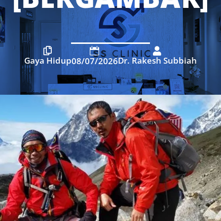



Gaya Hidup
Dr. Rakesh Subbiah
08/07/2026