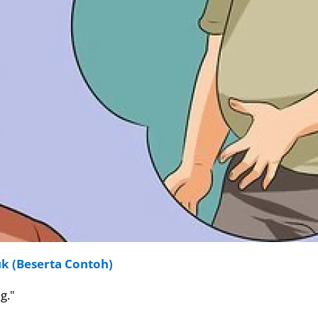
uk (Beserta Contoh)
g."