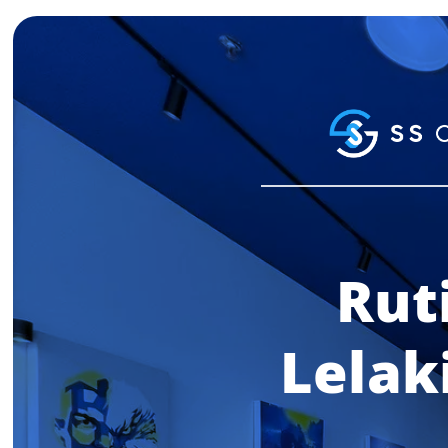
Rut
Lelak