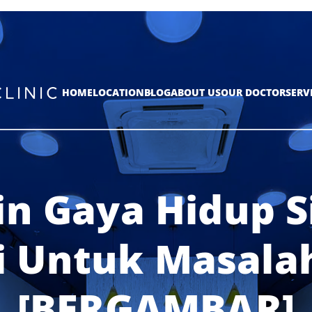
HOME
LOCATION
BLOG
ABOUT US
OUR DOCTOR
SERV
in Gaya Hidup S
i Untuk Masala
[BERGAMBAR]