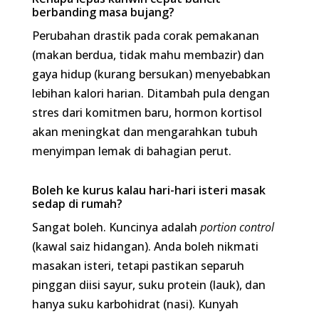
Boleh ke kurus kalau hari-hari isteri masak sedap di
rumah?
Sangat boleh. Kuncinya adalah
portion control
(kawal saiz hidangan). Anda boleh nikmati
masakan isteri, tetapi pastikan separuh pinggan
diisi sayur, suku protein (lauk), dan hanya suku
karbohidrat (nasi). Kunyah perlahan-lahan.
Diet apa paling sesuai untuk suami yang bekerja syif
(contoh: kilang/hospital)?
Diet yang konsisten dengan jadual tidur anda.
Pakar sarankan mengekalkan jarak masa makan
(Intermittent Fasting) tanpa mengira syif.
Pastikan hidangan sebelum mula syif tinggi
protein untuk tenaga, dan elakkan minuman
manis berkafein berlebihan yang akan
mengganggu kualiti tidur anda selepas tamat syif.