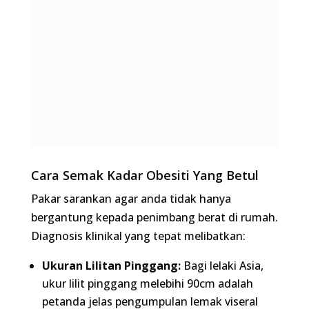
Cara Semak Kadar Obesiti Yang Betul
Pakar sarankan agar anda tidak hanya bergantung
kepada penimbang berat di rumah. Diagnosis
klinikal yang tepat melibatkan:
Ukuran Lilitan Pinggang:
Bagi lelaki Asia, ukur
lilit pinggang melebihi 90cm adalah petanda
jelas pengumpulan lemak viseral yang
berbahaya.
Ujian Darah Komprehensif:
Kami akan melihat
profil lipid (kolesterol), HbA1c (purata gula
dalam darah), asid urik, dan yang paling penting,