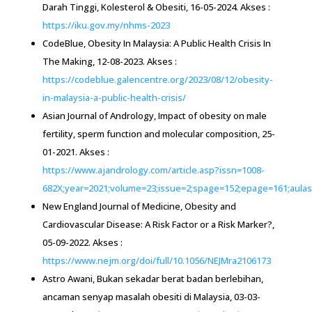
https://www.astroawani.com/berita-malaysia/bukan-sekadar-
berat-badan-berlebihan-ancaman-senyap-masalah-obesiti-di-
malaysia-487519
Artikel ini telah disusun dan ditulis oleh :
Dr. Rakesh A/L Subbiah
.
Sebentar,
kalau diberi peluang,
anda nak improve bab yang