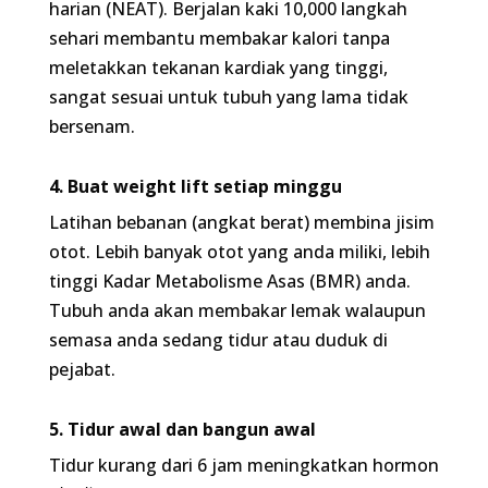
4. Buat weight lift setiap minggu
Latihan bebanan (angkat berat) membina jisim
otot. Lebih banyak otot yang anda miliki, lebih
tinggi Kadar Metabolisme Asas (BMR) anda. Tubuh
anda akan membakar lemak walaupun semasa
anda sedang tidur atau duduk di pejabat.
5. Tidur awal dan bangun awal
Tidur kurang dari 6 jam meningkatkan hormon
ghrelin
(hormon lapar) dan menurunkan hormon
leptin
(hormon kenyang). Tidur yang cukup
mengawal kortisol dan mengoptimumkan kitaran
testosteron pagi anda.
Kesan Jika Anda Abai Masalah Ini
Membiarkan masalah ini berlarutan bukanlah satu