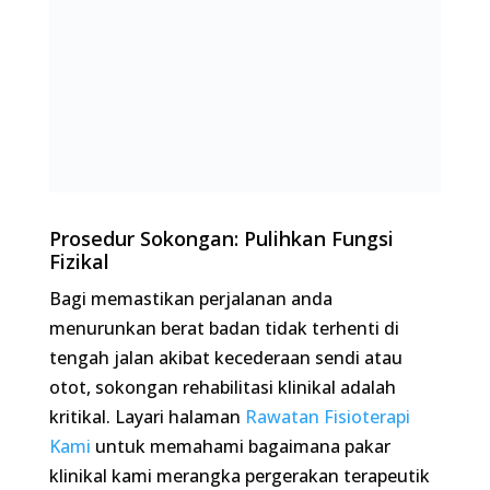
Prosedur Sokongan: Pulihkan Fungsi Fizikal
Bagi memastikan perjalanan anda menurunkan
berat badan tidak terhenti di tengah jalan akibat
kecederaan sendi atau otot, sokongan rehabilitasi
klinikal adalah kritikal. Layari halaman
Rawatan
Fisioterapi Kami
untuk memahami bagaimana
pakar klinikal kami merangka pergerakan
terapeutik yang membetulkan postur,
mengurangkan tekanan pada sendi, dan
mengembalikan mobiliti optimum supaya anda
kekal aktif.
Guideline perubatan KKM dan antarabangsa
(seperti AUA dan EAU) sepakat menyatakan
bahawa obesiti adalah musuh utama sistem