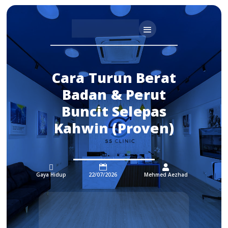
Cara Turun Berat
Badan & Perut
Buncit Selepas
Kahwin (Proven)



Gaya Hidup
22/07/2026
Mehmed Aezhad