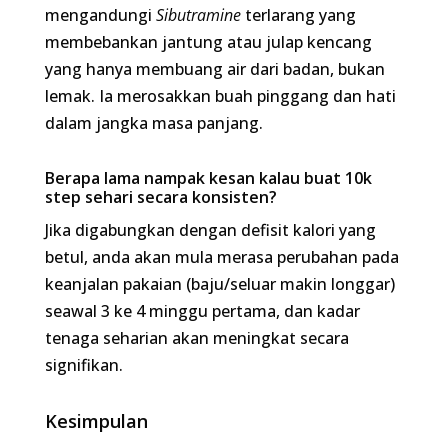
seharian akan meningkat secara signifikan.
Kesimpulan
Cara turun berat badan selepas kahwin yang
sebenar dan mampan bukanlah melalui diet
kelaparan yang ekstrem atau suplemen "magik".
Ia memerlukan komitmen terhadap perubahan
gaya hidup kecil yang konsisten, berpandukan
sains perubatan. Jangan biarkan obesiti senyap
mencuri kualiti hidup, kesihatan fizikal, dan
keharmonian rumah tangga anda. Dapatkan
pandangan pakar hari ini untuk pelan pemulihan
metabolik yang selamat, berkesan, dan direka
khusus untuk biologi lelaki.
Rujukan :