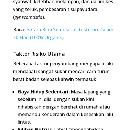
Hari (100% Organik)
Faktor Risiko Utama
Beberapa faktor penyumbang mengapa lelaki
mendapati sangat sukar mencari cara turun berat
badan selepas kahwin termasuk:
Gaya Hidup Sedentari:
Masa lapang yang
sebelum ini diisi dengan sukan kini dihabiskan
dengan berehat di rumah atau memandu
kenderaan dalam kesesakan lalu lintas.
Pilihan Nutrisi:
Tabiat "menghabiskan makanan
isteri atau anak" untuk mengelakkan
pembaziran.
Gangguan Tidur:
Kehadiran cahaya mata baru
mengganggu kualiti dan kuantiti tidur,
menyebabkan lonjakan hormon kortisol yang