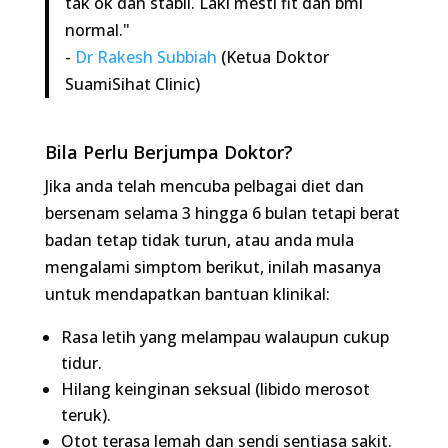
badan tetap tidak turun, atau anda mula
mengalami simptom berikut, inilah masanya untuk
mendapatkan bantuan klinikal:
Rasa letih yang melampau walaupun cukup
tidur.
Hilang keinginan seksual (libido merosot teruk).
Otot terasa lemah dan sendi sentiasa sakit.
Perubahan
mood
yang mendadak (mudah
marah atau kemurungan).
Baca :
Rutin Gaya Hidup Sihat Lelaki Untuk
Masalah Seks
Harapan Selepas Rawatan:
Dengan bimbingan
klinikal yang merangkumi pengurusan defisit
kalori, pelan senaman yang realistik, dan