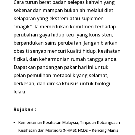
Kementerian Kesihatan Malaysia, Tinjauan Kebangsaan
Kesihatan dan Morbiditi (NHMS): NCDs – Kencing Manis, Darah
Tinggi, Kolesterol & Obesiti, 16-05-2024. Akses :
https://iku.gov.my/nhms-2023
CodeBlue, Obesity In Malaysia: A Public Health Crisis In The
Making, 12-08-2023. Akses :
https://codeblue.galencentre.org/2023/08/12/obesity-in-
malaysia-a-public-health-crisis/
Asian Journal of Andrology, Impact of obesity on male fertility,
sperm function and molecular composition, 25-01-2021. Akses :
https://www.ajandrology.com/article.asp?issn=1008-
682X;year=2021;volume=23;issue=2;spage=152;epage=161;aulast=Cr
New England Journal of Medicine, Obesity and Cardiovascular
Disease: A Risk Factor or a Risk Marker?, 05-09-2022. Akses :
https://www.nejm.org/doi/full/10.1056/NEJMra2106173
Astro Awani, Bukan sekadar berat badan berlebihan, ancaman
senyap masalah obesiti di Malaysia, 03-03-2024. Akses :