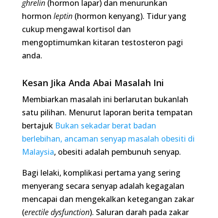
pilihan. Menurut laporan berita tempatan
bertajuk
Bukan sekadar berat badan berlebihan,
ancaman senyap masalah obesiti di Malaysia
,
obesiti adalah pembunuh senyap.
Bagi lelaki, komplikasi pertama yang sering
menyerang secara senyap adalah kegagalan
mencapai dan mengekalkan ketegangan zakar
(
erectile dysfunction
). Saluran darah pada zakar
adalah sangat halus.
Apabila kolesterol dan plak mula menyumbat
akibat obesiti, saluran di zakar adalah yang
pertama terjejas sebelum saluran ke jantung.
Anda juga berisiko tinggi mengalami
Obstructive
Sleep Apnea
(berdengkur dan berhenti bernafas
ketika tidur) yang boleh menyebabkan kematian