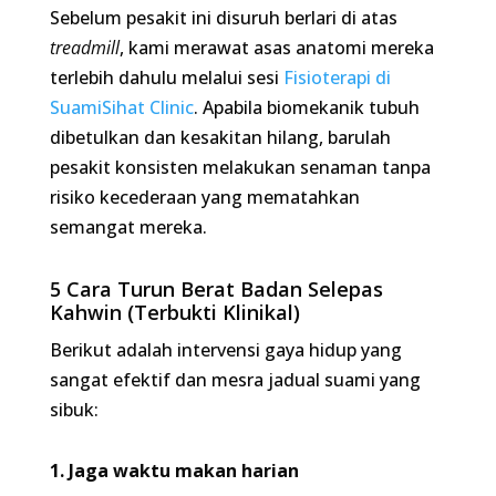
barulah pesakit konsisten melakukan senaman
tanpa risiko kecederaan yang mematahkan
semangat mereka.
5 Cara Turun Berat Badan Selepas Kahwin
(Terbukti Klinikal)
Berikut adalah intervensi gaya hidup yang sangat
efektif dan mesra jadual suami yang sibuk:
1. Jaga waktu makan harian
Tetapkan tetingkap masa makan (contohnya,
kaedah
Intermittent Fasting
16:8) untuk memberi
ruang kepada sistem pencernaan berehat dan
membenarkan tubuh menggunakan simpanan
lemak sebagai tenaga. Elakkan makan berat 3 jam