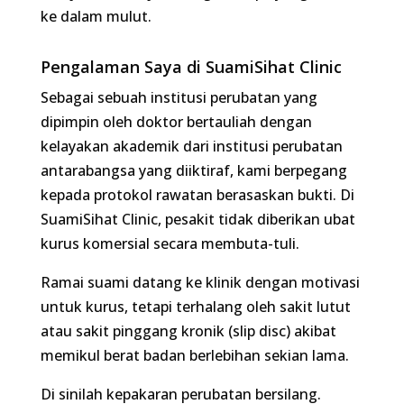
Sebagai sebuah institusi perubatan yang dipimpin
oleh doktor bertauliah dengan kelayakan
akademik dari institusi perubatan antarabangsa
yang diiktiraf, kami berpegang kepada protokol
rawatan berasaskan bukti. Di SuamiSihat Clinic,
pesakit tidak diberikan ubat kurus komersial
secara membuta-tuli.
Ramai suami datang ke klinik dengan motivasi
untuk kurus, tetapi terhalang oleh sakit lutut atau
sakit pinggang kronik (slip disc) akibat memikul
berat badan berlebihan sekian lama.
Di sinilah kepakaran perubatan bersilang. Sebelum
pesakit ini disuruh berlari di atas
treadmill
, kami
merawat asas anatomi mereka terlebih dahulu
melalui sesi
Fisioterapi di SuamiSihat Clinic
. Apabila
biomekanik tubuh dibetulkan dan kesakitan hilang,