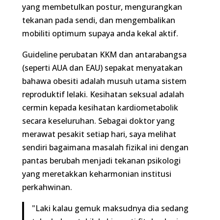
reproduktif lelaki. Kesihatan seksual adalah cermin
kepada kesihatan kardiometabolik secara
keseluruhan. Sebagai doktor yang merawat
pesakit setiap hari, saya melihat sendiri
bagaimana masalah fizikal ini dengan pantas
berubah menjadi tekanan psikologi yang
meretakkan keharmonian institusi perkahwinan.
"Laki kalau gemuk maksudnya dia sedang tak ok
dan stabil. Laki mesti fit dan bmi normal."
-
Dr Rakesh Subbiah
(Ketua Doktor SuamiSihat
Clinic)
Bila Perlu Berjumpa Doktor?
Jika anda telah mencuba pelbagai diet dan
bersenam selama 3 hingga 6 bulan tetapi berat