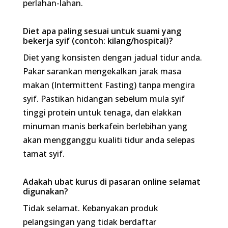
Adakah ubat kurus di pasaran online selamat
digunakan?
Tidak selamat. Kebanyakan produk pelangsingan
yang tidak berdaftar mengandungi
Sibutramine
terlarang yang membebankan jantung atau julap
kencang yang hanya membuang air dari badan,
bukan lemak. Ia merosakkan buah pinggang dan
hati dalam jangka masa panjang.
Berapa lama nampak kesan kalau buat 10k step
sehari secara konsisten?
Jika digabungkan dengan defisit kalori yang betul,
anda akan mula merasa perubahan pada
keanjalan pakaian (baju/seluar makin longgar)
seawal 3 ke 4 minggu pertama, dan kadar tenaga