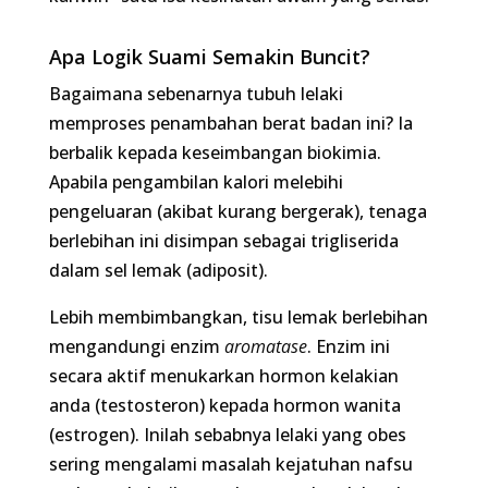
Bagaimana sebenarnya tubuh lelaki memproses
penambahan berat badan ini? Ia berbalik kepada
keseimbangan biokimia. Apabila pengambilan
kalori melebihi pengeluaran (akibat kurang
bergerak), tenaga berlebihan ini disimpan sebagai
trigliserida dalam sel lemak (adiposit).
Lebih membimbangkan, tisu lemak berlebihan
mengandungi enzim
aromatase
. Enzim ini secara
aktif menukarkan hormon kelakian anda
(testosteron) kepada hormon wanita (estrogen).
Inilah sebabnya lelaki yang obes sering mengalami
masalah kejatuhan nafsu syahwat, keletihan
melampau, dan dalam kes yang teruk,
pembesaran tisu payudara (
gynecomastia
).
Baca :
5 Cara Bina Semula Testosteron Dalam 30