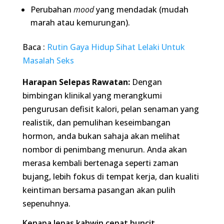
pemulihan keseimbangan hormon, anda bukan
sahaja akan melihat nombor di penimbang
menurun. Anda akan merasa kembali bertenaga
seperti zaman bujang, lebih fokus di tempat kerja,
dan kualiti keintiman bersama pasangan akan
pulih sepenuhnya.
Kenapa lepas kahwin cepat buncit berbanding masa
bujang?
Perubahan drastik pada corak pemakanan (makan
berdua, tidak mahu membazir) dan gaya hidup
(kurang bersukan) menyebabkan lebihan kalori
harian. Ditambah pula dengan stres dari
komitmen baru, hormon kortisol akan meningkat
dan mengarahkan tubuh menyimpan lemak di
bahagian perut.