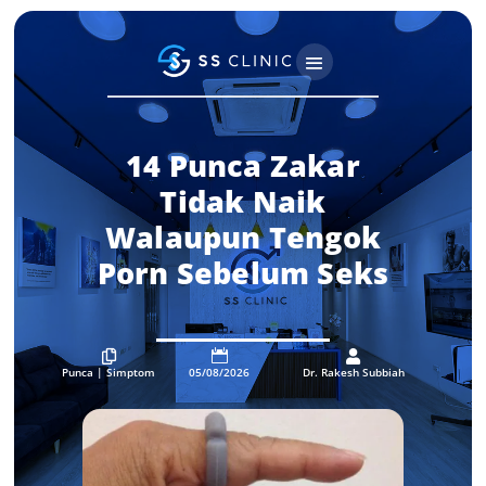
14 Punca Zakar
Tidak Naik
Walaupun Tengok
Porn Sebelum Seks



Punca
|
Simptom
05/08/2026
Dr. Rakesh Subbiah