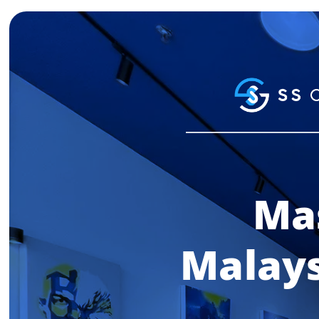
Ma
Malays