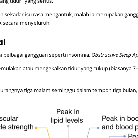
ang tidur" yang serius.
an sekadar isu rasa mengantuk, malah ia merupakan gang
k secara menyeluruh.
al
pelbagai gangguan seperti insomnia,
Obstructive Sleep A
mulakan atau mengekalkan tidur yang cukup (biasanya 7–
g-kurangnya tiga malam seminggu dalam tempoh tiga bulan, 