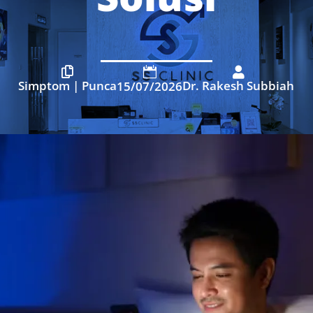



Simptom
|
Punca
Dr. Rakesh Subbiah
15/07/2026