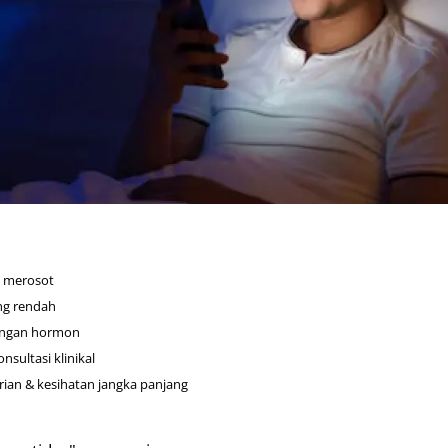
p merosot
g rendah
mbangan hormon
sultasi klinikal
rian & kesihatan jangka panjang