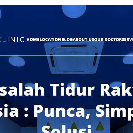
HOME
LOCATION
BLOG
ABOUT US
OUR DOCTOR
SERV
salah Tidur Rak
ia : Punca, Si
Solusi