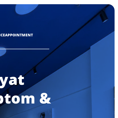
ICE
APPOINTMENT
yat
mptom &