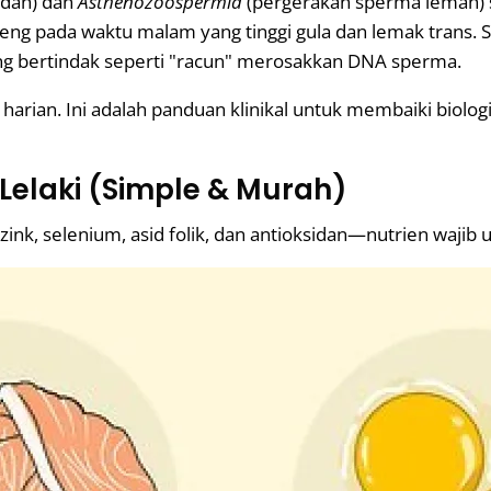
ndah) dan
Asthenozoospermia
(pergerakan sperma lemah) 
oreng pada waktu malam yang tinggi gula dan lemak trans. 
ang bertindak seperti "racun" merosakkan DNA sperma.
t harian. Ini adalah panduan klinikal untuk membaiki biol
elaki (Simple & Murah)
ink, selenium, asid folik, dan antioksidan—nutrien wajib