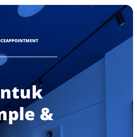
ICE
APPOINTMENT
Untuk
mple &