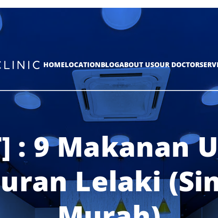
HOME
LOCATION
BLOG
ABOUT US
OUR DOCTOR
SERV
T] : 9 Makanan 
uran Lelaki (Si
Murah)