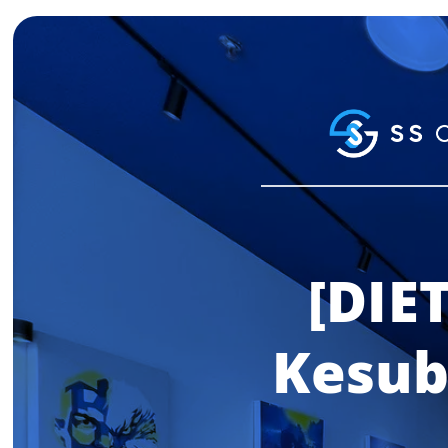
[DIE
Kesub