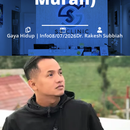



Gaya Hidup
|
Info
Dr. Rakesh Subbiah
08/07/2026