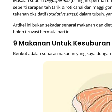
Masalah seperti
Oligospermia
(bilangan sperma re
seperti sarapan teh tarik & roti canai dan maggi g
tekanan oksidatif (
oxidative stress
) dalam tubuh, y
Artikel ini bukan sekadar senarai makanan dan die
boleh tiruvasi bermula hari ini.
9 Makanan Untuk Kesuburan L
Berikut adalah senarai makanan yang kaya dengan z