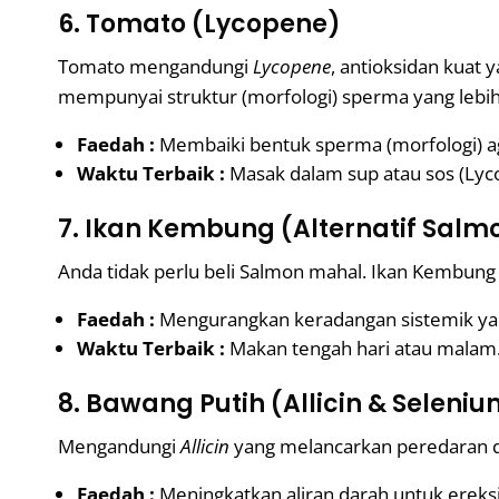
6. Tomato (Lycopene)
Tomato mengandungi
Lycopene
, antioksidan kuat
mempunyai struktur (morfologi) sperma yang lebih
Faedah :
Membaiki bentuk sperma (morfologi) a
Waktu Terbaik :
Masak dalam sup atau sos (Lyc
7. Ikan Kembung (Alternatif Salm
Anda tidak perlu beli Salmon mahal. Ikan Kembun
Faedah :
Mengurangkan keradangan sistemik ya
Waktu Terbaik :
Makan tengah hari atau malam
8. Bawang Putih (Allicin & Seleni
Mengandungi
Allicin
yang melancarkan peredaran d
Faedah :
Meningkatkan aliran darah untuk ereksi