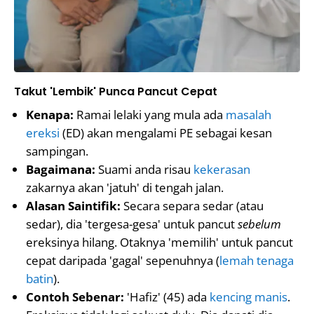
Takut 'Lembik' Punca Pancut Cepat
Kenapa:
Ramai lelaki yang mula ada
masalah
ereksi
(ED) akan mengalami PE sebagai kesan
sampingan.
Bagaimana:
Suami anda risau
kekerasan
zakarnya akan 'jatuh' di tengah jalan.
Alasan Saintifik:
Secara separa sedar (atau
sedar), dia 'tergesa-gesa' untuk pancut
sebelum
ereksinya hilang. Otaknya 'memilih' untuk pancut
cepat daripada 'gagal' sepenuhnya (
lemah tenaga
batin
).
Contoh Sebenar:
'Hafiz' (45) ada
kencing manis
.