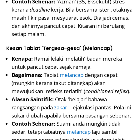
Contoh Sebenar:
'Azman' (35, Eksekutif) stres
kerana
deadline
kerja. Bila bersama isteri, otaknya
masih fikir pasal mesyuarat esok. Dia jadi cemas,
dan akhirnya pancut cepat. Kitaran ini berulang
setiap malam.
Kesan Tabiat 'Tergesa-gesa' (Melancap)
Kenapa:
Ramai lelaki 'melatih' badan mereka
untuk pancut cepat sejak remaja.
Bagaimana:
Tabiat
melancap
dengan cepat
(mungkin kerana takut ditangkap) akan
mewujudkan 'refleks terlatih' (
conditioned reflex
).
Alasan Saintifik:
Otak 'belajar' bahawa
rangsangan pada
zakar
= ejakulasi pantas. Pola ini
sukar diubah apabila bersama pasangan sebenar.
Contoh Sebenar:
Suami anda mungkin tidak
sedar, tetapi tabiatnya
melancap
laju sambil
menonton porno selama bertahun-tahun telah