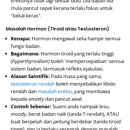
Ereksinya tidak lagi sekuat dulu. Dia dapati dia
mula pancut cepat kerana terlalu fokus untuk
"kekal keras".
Masalah Hormon (Tiroid atau Testosteron)
Kenapa:
Hormon mengawal selia hampir semua
fungsi badan.
Bagaimana:
Hormon tiroid yang terlalu tinggi
(
hyperthyroidism
) boleh 'mempercepatkan' semua
sistem badan, termasuk refleks ejakulasi.
Alasan Saintifik:
Pada masa yang sama,
testosteron rendah
boleh menyebabkan libido
rendah dan
masalah ereksi
, yang membawa
kepada
anxiety
dan pancut awal.
Contoh Sebenar:
Suami anda nampak lesu,
moody
, berat badan naik (tanda T rendah), ATAU
kuat berpeluh dan jantung berdebar (tanda tiroid
tinggi), dan ia berlaku serentak dengan masalah