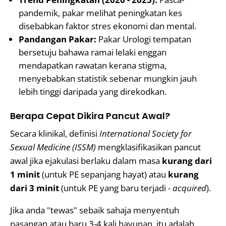
pandemik, pakar melihat peningkatan kes
disebabkan faktor stres ekonomi dan mental.
Pandangan Pakar:
Pakar Urologi tempatan
bersetuju bahawa ramai lelaki enggan
mendapatkan rawatan kerana stigma,
menyebabkan statistik sebenar mungkin jauh
lebih tinggi daripada yang direkodkan.
Berapa Cepat Dikira Pancut Awal?
Secara klinikal, definisi
International Society for
Sexual Medicine (ISSM)
mengklasifikasikan pancut
awal jika ejakulasi berlaku dalam masa
kurang dari
1 minit
(untuk PE sepanjang hayat) atau
kurang
dari 3 minit
(untuk PE yang baru terjadi -
acquired
).
Jika anda "tewas" sebaik sahaja menyentuh
pasangan atau baru 3-4 kali hayunan, itu adalah