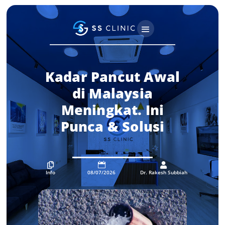
Kadar Pancut Awal
di Malaysia
Meningkat. Ini
Punca & Solusi



Info
08/07/2026
Dr. Rakesh Subbiah