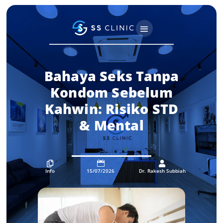
Bahaya Seks Tanpa
Kondom Sebelum
Kahwin: Risiko STD
& Mental



Info
15/07/2026
Dr. Rakesh Subbiah