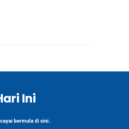
ari Ini
ayai bermula di sini.