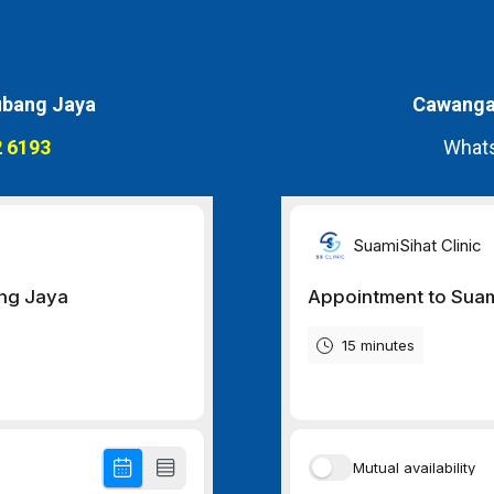
bang Jaya
Cawangan
 6193
Whats