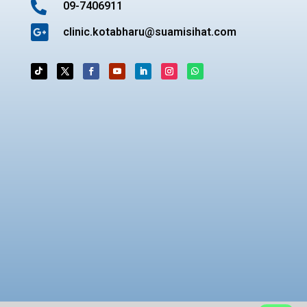

09-7406911

clinic.kotabharu@suamisihat.com